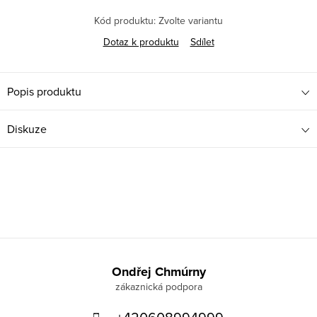
Kód produktu:
Zvolte variantu
Dotaz k produktu
Sdílet
Popis produktu
Diskuze
Z
á
Ondřej Chmúrny
p