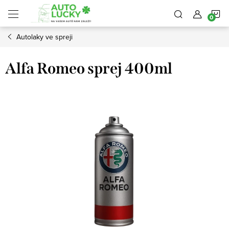
Přejít
N
na
obsah
Autolaky ve spreji
K
Alfa Romeo sprej 400ml