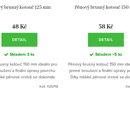
ý brusný kotouč 125 mm
Pěnový brusný kotouč 15
48 Kč
58 Kč
DETAIL
DETAIL
Skladem
3 ks
Skladem
>5 ks
usný kotouč 150 mm ideální pro
Pěnový brusný kotouč 150 mm ide
ušení a finální úpravy povrchu.
jemné broušení a finální úpravy p
ké pěnové vrstvě se dokonale
Díky měkké pěnové vrstvě se do
bí tvarům a minimalizuje riziko
přizpůsobí tvarům a minimalizuje 
Kód:
1125/P18
Kó
přebroušení.
přebroušení.