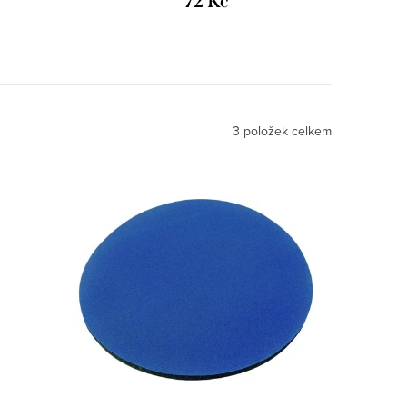
72 Kč
3
položek celkem