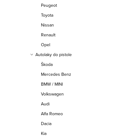
l
Peugeot
á
Toyota
d
Nissan
a
Renault
c
Opel
í
Autolaky do pistole
p
Škoda
r
Mercedes Benz
v
BMW / MINI
k
Volkswagen
y
Audi
v
Alfa Romeo
ý
Dacia
p
Kia