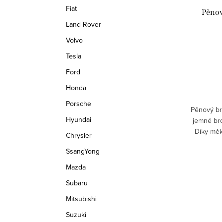
r
o
Fiat
Pěnov
o
d
Land Rover
d
Volvo
u
Tesla
u
k
Ford
k
t
Honda
t
ů
Porsche
Pěnový br
ů
Hyundai
jemné bro
Díky měk
Chrysler
přizpůso
SsangYong
Mazda
Subaru
O
Mitsubishi
v
Suzuki