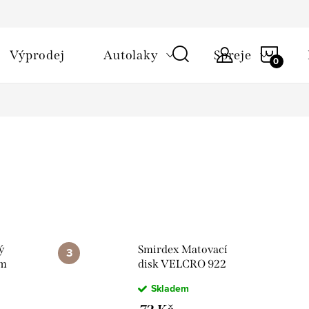
NÁKU
Výprodej
Autolaky
Spreje
KOŠÍ
ý
Smirdex Matovací
mm
disk VELCRO 922
Skladem