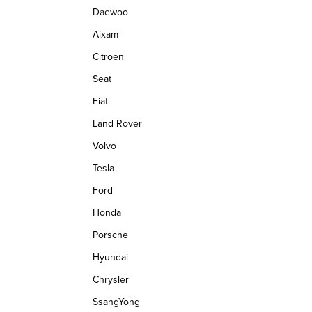
i
Daewoo
s
Aixam
u
Citroen
Seat
Fiat
Land Rover
Volvo
Tesla
Ford
Honda
Porsche
Hyundai
Chrysler
SsangYong