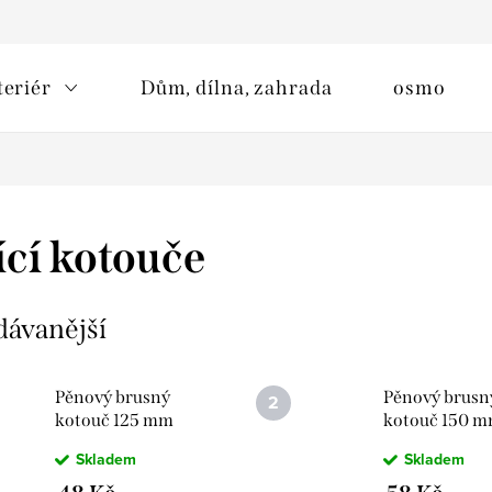
teriér
Dům, dílna, zahrada
osmo
ící kotouče
dávanější
Pěnový brusný
Pěnový brusn
kotouč 125 mm
kotouč 150 
Skladem
Skladem