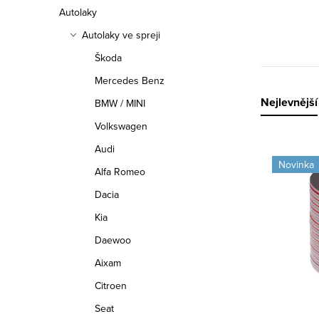
n
Autolaky
n
Autolaky ve spreji
í
Škoda
Mercedes Benz
p
Ř
Nejlevnější
BMW / MINI
a
Volkswagen
a
n
Audi
V
z
Novinka
e
Alfa Romeo
ý
e
Dacia
l
p
n
Kia
i
Daewoo
í
s
Aixam
p
Citroen
p
r
Seat