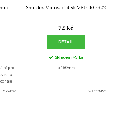
0 mm
Smirdex Matovací disk VELCRO 922
72 Kč
DETAIL
Skladem
>5 ks
ální pro
ø 150mm
ovrchu.
konale
riziko
d:
1122/P32
Kód:
333/P20