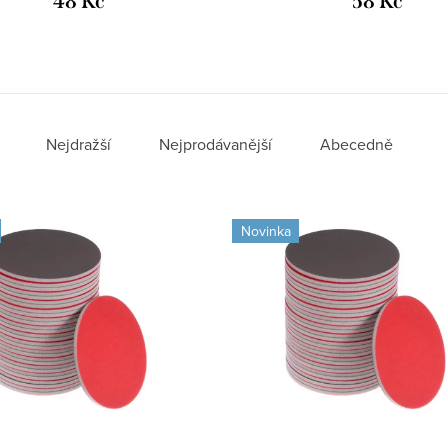
48 Kč
58 Kč
Nejdražší
Nejprodávanější
Abecedně
Novinka