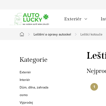
Přejít
na
obsah
Exteriér
In
Leštění a opravy autoskel
Leštící kotouče
Domů
P
Lešt
Přeskočit
Kategorie
o
kategorie
s
Nejpro
Exteriér
t
Interiér
Dům, dílna, zahrada
r
osmo
a
Výprodej