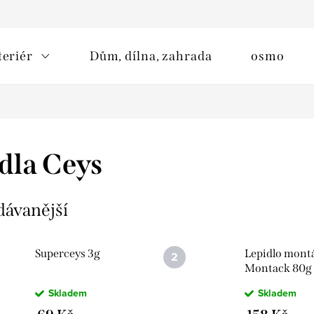
teriér
Dům, dílna, zahrada
osmo
dla Ceys
dávanější
Superceys 3g
Lepidlo mont
Montack 80g
Skladem
Skladem