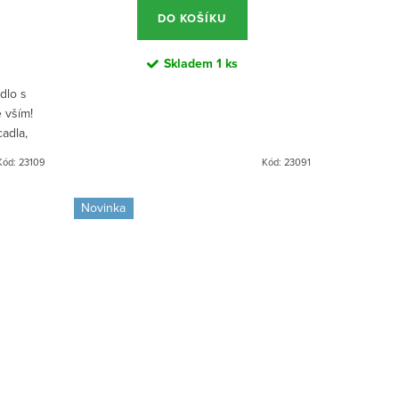
DO KOŠÍKU
Skladem
1 ks
dlo s
 vším!
cadla,
. Odolné
Kód:
23109
Kód:
23091
Novinka