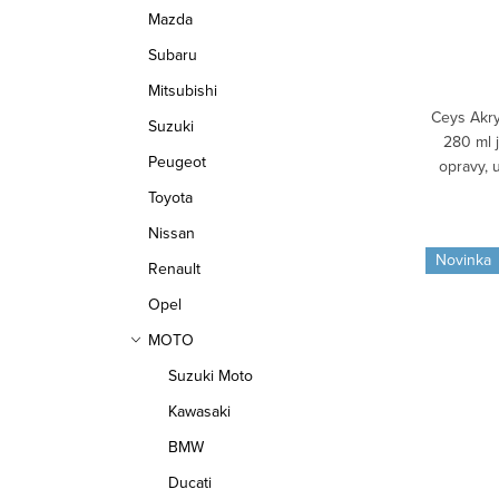
Mazda
Subaru
Mitsubishi
Ceys Akry
Suzuki
280 ml 
Peugeot
opravy, 
spár v inte
Toyota
Nissan
Novinka
Renault
Opel
MOTO
Suzuki Moto
Kawasaki
BMW
Ducati