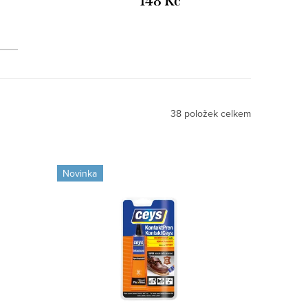
148 Kč
38
položek celkem
Novinka