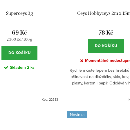
Superceys 3g
Ceys Hobbyceys 2m x 1
69 Kč
78 Kč
Měrná
2 300 Kč / 100 g
cena:
DO KOŠÍKU
DO KOŠÍKU
Momentálně nedostupn
Skladem
2 ks
Rychlé a čisté lepení bez hřebíků 
přilnavost na dlaždičky, sklo, kov,
plasty, karton i papír. Odolává vl
chladu a teplu. Ideální pro domácí o
Kód:
22983
Novinka