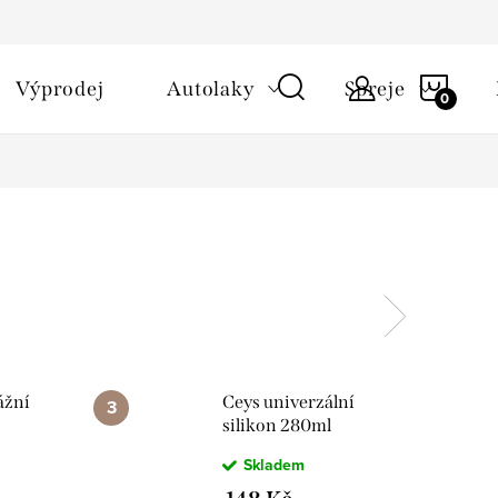
NÁKU
Výprodej
Autolaky
Spreje
KOŠÍ
ážní
Ceys univerzální
silikon 280ml
Transparent
Skladem