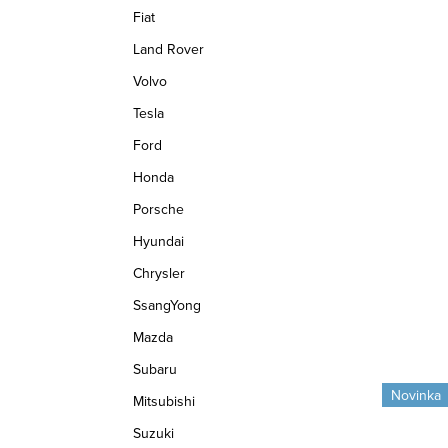
Fiat
r
o
Land Rover
o
d
Volvo
d
u
Tesla
u
k
Ford
k
Honda
t
Porsche
t
ů
Hyundai
ů
Chrysler
SsangYong
Mazda
Subaru
Novinka
Mitsubishi
Suzuki