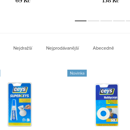
69 Kč
158 Kč
Nejdražší
Nejprodávanější
Abecedně
Novinka