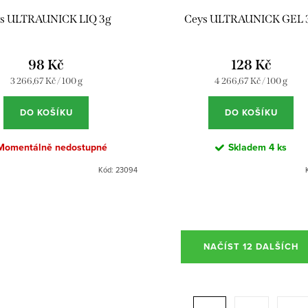
s ULTRAUNICK LIQ 3g
Ceys ULTRAUNICK GEL 
98 Kč
128 Kč
Měrná
Měrná
3 266,67 Kč / 100 g
4 266,67 Kč / 100 g
cena:
cena:
DO KOŠÍKU
DO KOŠÍKU
Momentálně nedostupné
Skladem
4 ks
Kód:
23094
NAČÍST 12 DALŠÍCH