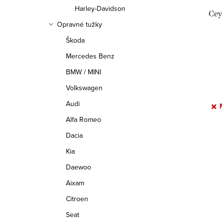
Harley-Davidson
Cey
Opravné tužky
Škoda
Mercedes Benz
BMW / MINI
Volkswagen
Audi
Alfa Romeo
Dacia
Kia
Daewoo
O
Aixam
v
Citroen
l
Seat
S
á