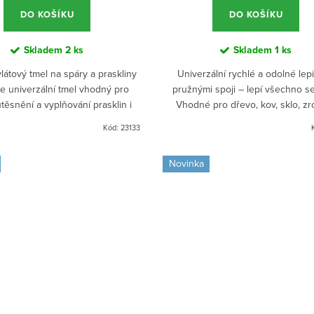
DO KOŠÍKU
DO KOŠÍKU
Skladem
2 ks
Skladem
1 ks
látový tmel na spáry a praskliny
Univerzální rychlé a odolné lepi
je univerzální tmel vhodný pro
pružnými spoji – lepí všechno se
utěsnění a vyplňování prasklin i
Vhodné pro dřevo, kov, sklo, zr
riéru i exteriéru. Po zaschnutí jej
pěnový polystyren, plasty i kámen
Kód:
23133
lze...
vlhkosti, teplotám a...
Novinka