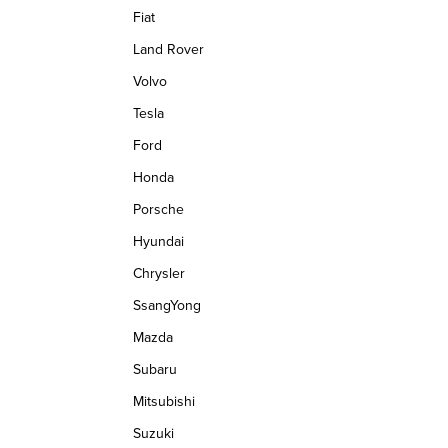
Fiat
t
d
r
Land Rover
a
á
Volvo
c
n
Tesla
í
k
Ford
p
o
Honda
v
r
á
Porsche
v
n
Hyundai
k
í
Chrysler
y
SsangYong
v
Mazda
ý
Subaru
p
Mitsubishi
i
Suzuki
s