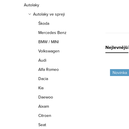
n
Autolaky
n
Autolaky ve spreji
í
Škoda
Mercedes Benz
p
BMW / MINI
a
Ř
Nejlevnější
Volkswagen
n
a
Audi
V
e
Alfa Romeo
z
Novinka
ý
Dacia
l
e
Kia
p
n
Daewoo
i
í
Aixam
s
p
Citroen
p
Seat
r