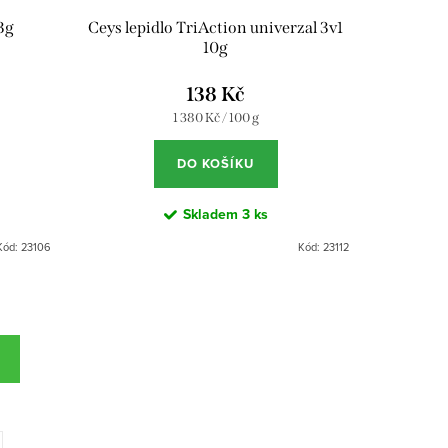
3g
Ceys lepidlo TriAction univerzal 3v1
10g
138 Kč
Měrná
1 380 Kč / 100 g
cena:
DO KOŠÍKU
Skladem
3 ks
Kód:
23106
Kód:
23112