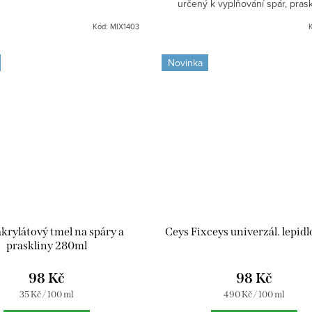
určený k vyplňování spár, prask
drobných nerovností v interiéru i e
Kód:
MIX1403
Po zaschnutí jej...
Novinka
krylátový tmel na spáry a
Ceys Fixceys univerzál. lepid
praskliny 280ml
98 Kč
98 Kč
Měrná
Měrná
35 Kč / 100 ml
490 Kč / 100 ml
cena:
cena: