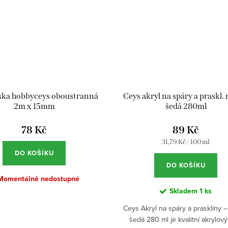
ska hobbyceys oboustranná
Ceys akryl na spáry a praskl.
2m x 15mm
šedá 280ml
78 Kč
89 Kč
Měrná
31,79 Kč / 100 ml
cena:
DO KOŠÍKU
DO KOŠÍKU
Momentálně nedostupné
Skladem
1 ks
Ceys Akryl na spáry a praskliny 
šedá 280 ml je kvalitní akrylový