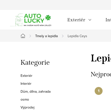
Přejít
na
obsah
Exteriér
In
Tmely a lepidla
Lepidla Ceys
Domů
P
Lepi
Přeskočit
Kategorie
o
kategorie
s
Nejpro
Exteriér
t
Interiér
Dům, dílna, zahrada
r
osmo
a
Výprodej