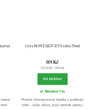
 matná
Ceys KONTAKTCEYS tuba 70ml
89 Kč
Měrná
127,14 Kč / 100 ml
cena:
DO KOŠÍKU
Skladem
1 ks
– matná
Pružné chloroprenové lepidlo v praktické
 tmel
tubě – kůže, dřevo, pryž, laminát, plasty i