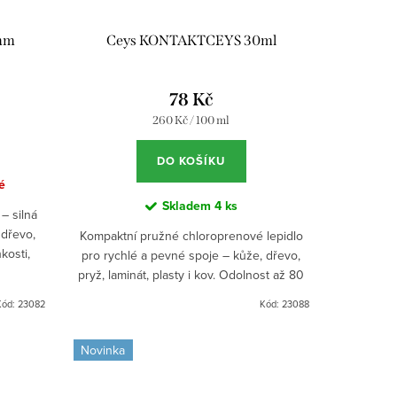
5mm
Ceys KONTAKTCEYS 30ml
78 Kč
Měrná
260 Kč / 100 ml
cena:
DO KOŠÍKU
é
Skladem
4 ks
– silná
 dřevo,
Kompaktní pružné chloroprenové lepidlo
hkosti,
pro rychlé a pevné spoje – kůže, dřevo,
pravy,...
pryž, laminát, plasty i kov. Odolnost až 80
kg/cm², vlhkosti a teplotám do +110 °C. S
Kód:
23082
Kód:
23088
praktickým...
Novinka