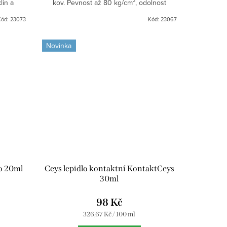
lin a
kov. Pevnost až 80 kg/cm², odolnost
xteriéru.
vlhkosti a teplotám do +110 °C. S přesným
Kód:
23073
Kód:
23067
aplikátorem....
Novinka
lo 20ml
Ceys lepidlo kontaktní KontaktCeys
30ml
98 Kč
Měrná
326,67 Kč / 100 ml
cena: