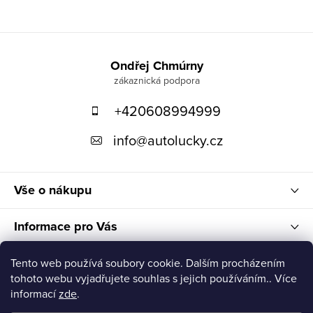
Z
á
Ondřej Chmúrny
p
+420608994999
a
t
info
@
autolucky.cz
í
Vše o nákupu
Informace pro Vás
Nákupní košík
Tento web používá soubory cookie. Dalším procházením
tohoto webu vyjadřujete souhlas s jejich používáním.. Více
informací
zde
.