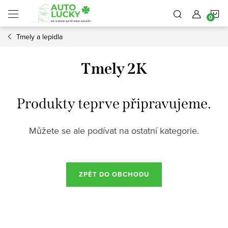
Přejít
N
na
obsah
Tmely a lepidla
K
Tmely 2K
Produkty teprve připravujeme.
Můžete se ale podívat na ostatní kategorie.
ZPĚT DO OBCHODU