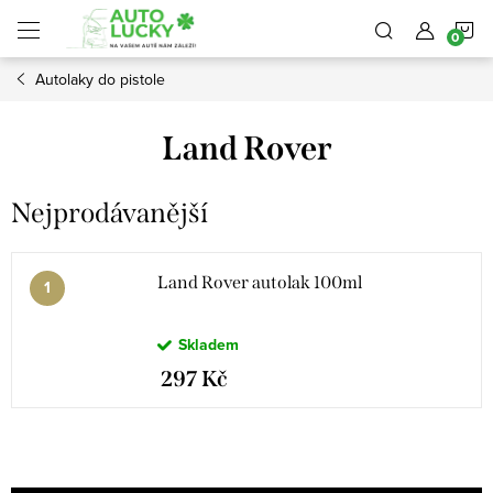
Přejít
N
na
obsah
Autolaky do pistole
K
Land Rover
Nejprodávanější
Land Rover autolak 100ml
Skladem
297 Kč