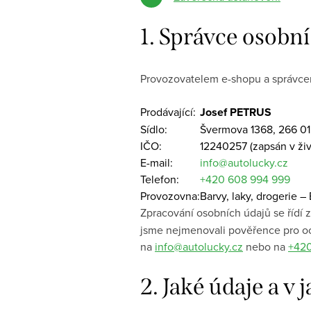
1.
Správce osobní
Provozovatelem e-shopu a správcem
Prodávající:
Josef PETRUS
Sídlo:
Švermova 1368, 266 0
IČO:
12240257 (zapsán v živ
E-mail:
info@autolucky.cz
Telefon:
+420 608 994 999
Provozovna:
Barvy, laky, drogerie 
Zpracování osobních údajů se řídí 
jsme nejmenovali pověřence pro oc
na
info@autolucky.cz
nebo na
+420
2.
Jaké údaje a v