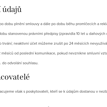
 údajů
po dobu plnění smlouvy a dále po dobu běhu promlčecích a rekl
obu stanovenou právními předpisy (zpravidla 10 let u daňových 
 trvání; neaktivní účet můžeme zrušit po 24 měsících nevyužívá
2 měsíců od poslední komunikace, pokud nevznikne smluvní vzt
. do odvolání souhlasu.
acovatelé
racujeme však s poskytovateli, kteří se k údajům dostanou v ne