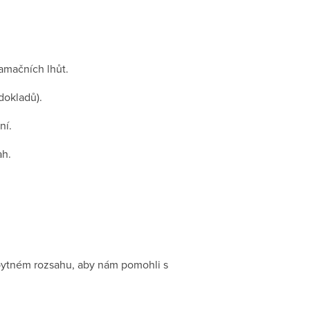
amačních lhůt.
dokladů).
ní.
ah.
zbytném rozsahu, aby nám pomohli s