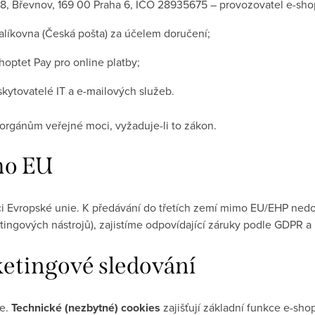
8, Břevnov, 169 00 Praha 6, IČO 28935675 – provozovatel e-sho
líkovna (Česká pošta) za účelem doručení;
optet Pay pro online platby;
kytovatelé IT a e-mailových služeb.
rgánům veřejné moci, vyžaduje-li to zákon.
mo EU
i Evropské unie. K předávání do třetích zemí mimo EU/EHP ned
etingových nástrojů), zajistíme odpovídající záruky podle GDPR 
etingové sledování
ie.
Technické (nezbytné) cookies
zajišťují základní funkce e-shop