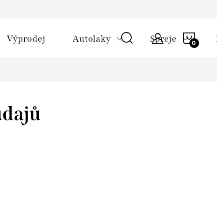
NÁKU
Výprodej
Autolaky
Spreje
KOŠÍ
údajů