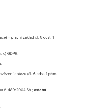
e) – právní základ čl. 6 odst. 1
m. c) GDPR.
u.
ězení dotazu (čl. 6 odst. 1 písm.
na č. 480/2004 Sb.;
ostatní
.