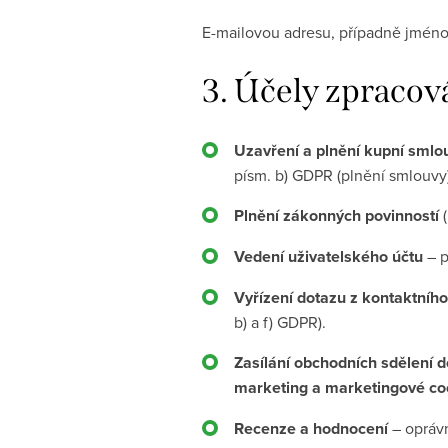
E-mailovou adresu, případně jméno
3.
Účely zpracová
Uzavření a plnění kupní smlo
písm. b) GDPR (plnění smlouvy)
Plnění zákonných povinností
(
Vedení uživatelského účtu
– p
Vyřízení dotazu z kontaktníh
b) a f) GDPR).
Zasílání obchodních sdělení
marketing a marketingové co
Recenze a hodnocení
– oprávn