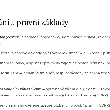
.
ní a právní základy
uvy
(vyřízení a doručení objednávky, komunikace o stavu, reklamac
.
účetní a daňové doklady, vyřizování reklamací) – čl. 6 odst. 1 pís
lnění smlouvy, resp. náš oprávněný zájem na pohodlném nákup
o formuláře
– jednání o smlouvě, resp. oprávněný zájem na zodpov
 dosavadním zákazníkům
– oprávněný zájem dle § 7 odst. 3 záko
okies
– na základě vašeho souhlasu (čl. 6 odst. 1 písm. a) GDPR).
ěný zájem na ověřené zpětné vazbě (čl. 6 odst. 1 písm. f) GDPR)