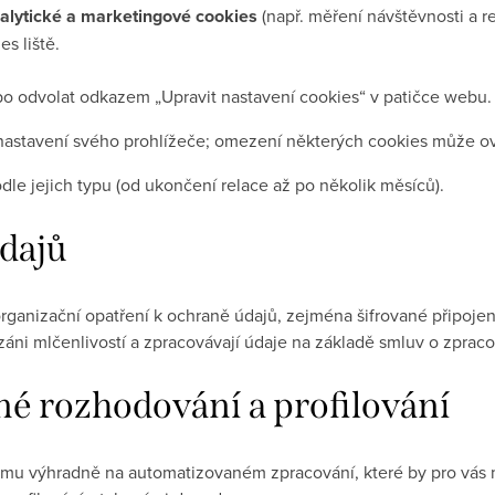
alytické a marketingové cookies
(např. měření návštěvnosti a 
s liště.
bo odvolat odkazem „Upravit nastavení cookies“ v patičce webu.
nastavení svého prohlížeče; omezení některých cookies může ov
odle jejich typu (od ukončení relace až po několik měsíců).
dajů
organizační opatření k ochraně údajů, zejména šifrované připojen
záni mlčenlivostí a zpracovávají údaje na základě smluv o zpraco
 rozhodování a profilování
u výhradně na automatizovaném zpracování, které by pro vás m