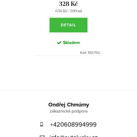
d
328 Kč
t
u
Měrná
656 Kč / 100 ml
ů
cena:
k
DETAIL
t
ů
Skladem
Kód:
510/70U
O
v
l
á
Z
d
á
Ondřej Chmúrny
a
p
c
+420608994999
a
í
p
t