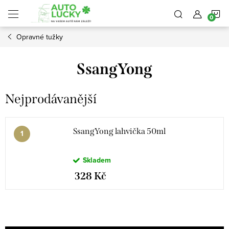
Přejít
N
na
obsah
Opravné tužky
K
SsangYong
Nejprodávanější
SsangYong lahvička 50ml
Skladem
328 Kč