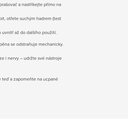
rašovač a nastříkejte přímo na
bit, otřete suchým hadrem (test
 uvnitř až do dalšího použití.
 pěna se odstraňuje mechanicky.
e i nervy – udržte své nástroje 
e teď a zapomeňte na ucpané 