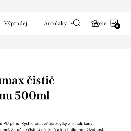
NÁKU
Výprodej
Autolaky
Spreje
KOŠÍ
max čistič
anu 500ml
u PU pěnu. Rychle odstraňuje zbytky z pistolí, kanyl, 
edem). Zaručuje čistotu nástrojů a jejich dlouhou životnost. 