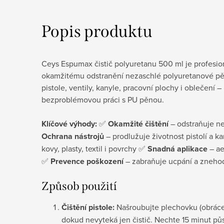
Popis produktu
Ceys Espumax čistič polyuretanu 500 ml je profesion
okamžitému odstranění nezaschlé polyuretanové pěny
pistole, ventily, kanyle, pracovní plochy i oblečení – 
bezproblémovou práci s PU pěnou.
Klíčové výhody:
 ✅ 
Okamžité čištění
Ochrana nástrojů
 – prodlužuje životnost pistolí a k
kovy, plasty, textil i povrchy ✅ 
Snadná aplikace
 – a
✅ 
Prevence poškození
 – zabraňuje ucpání a zneh
Způsob použití
Čištění pistole:
Našroubujte plechovku (obráceně
dokud nevyteká jen čistič. Nechte 15 minut půs