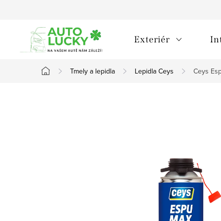
Přejít
na
obsah
Exteriér
In
Tmely a lepidla
Lepidla Ceys
Ceys Esp
Domů