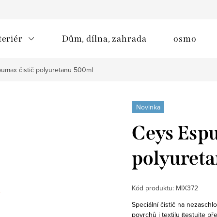
teriér
Dům, dílna, zahrada
osmo
umax čistič polyuretanu 500ml
Novinka
Ceys Espu
polyuret
Kód produktu:
MIX372
Speciální čistič na nezaschlo
povrchů i textilu (testujte př