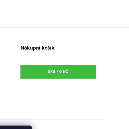
Nákupní košík
0
KS /
0 KČ