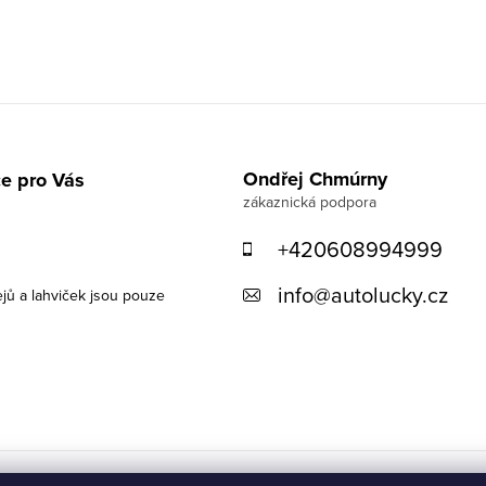
Ondřej Chmúrny
e pro Vás
+420608994999
info
@
autolucky.cz
ejů a lahviček jsou pouze