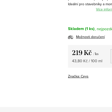
Ideální pro stavebníky a mon
Více infor
Skladem
(1 ks)
Možnosti doručení
219 Kč
/ ks
Měrná
43,80 Kč / 100 ml
cena:
Značka:
Ceys