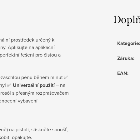
Doplň
ální prostředek určený k 
Kategorie
. Aplikujte na aplikační 
perfektní řešení pro čistou a 
Záruka
:
EAN
:
 – odstraňuje nezaschlou pěnu během minut ✅ 
anyl ✅ 
Univerzální použití
 – na 
erosól s přesným rozprašovačem 
odnocení vybavení
) na pistoli, stiskněte spoušť,
obit, opakujte.