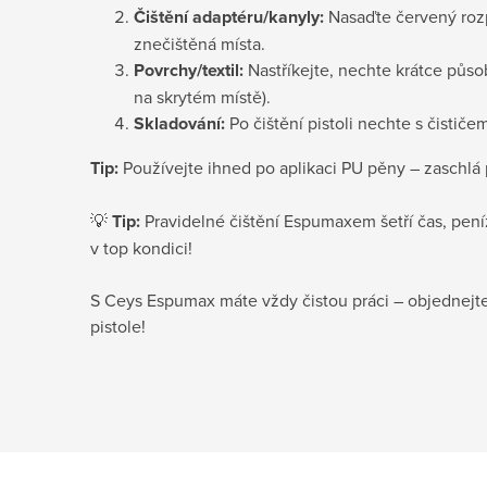
Čištění adaptéru/kanyly:
Nasaďte červený rozp
znečištěná místa.
Povrchy/textil:
Nastříkejte, nechte krátce půso
na skrytém místě).
Skladování:
Po čištění pistoli nechte s čističem
Tip:
 Používejte ihned po aplikaci PU pěny – zaschlá
💡 
Tip:
 Pravidelné čištění Espumaxem šetří čas, peníz
v top kondici!
S Ceys Espumax máte vždy čistou práci – objednejt
pistole!