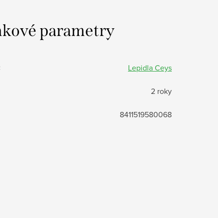
kové parametry
:
Lepidla Ceys
2 roky
8411519580068