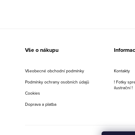
Z
á
Vše o nákupu
Informac
p
a
Všeobecné obchodní podmínky
Kontakty
t
Podmínky ochrany osobních údajů
! Fotky spr
ilustrační !
í
Cookies
Doprava a platba