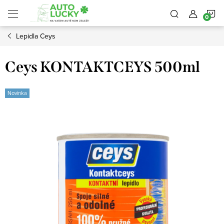
Přejít
N
na
obsah
Lepidla Ceys
K
Ceys KONTAKTCEYS 500ml
Novinka