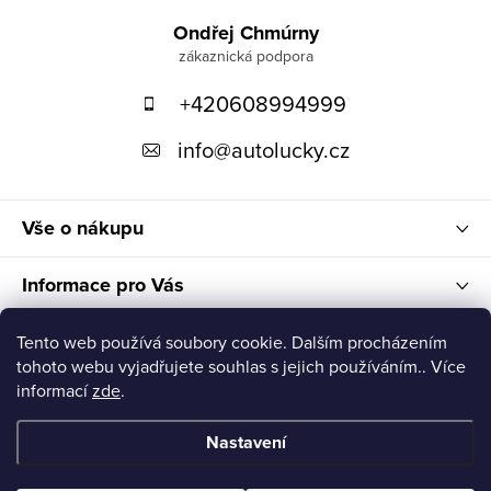
á
Ondřej Chmúrny
p
+420608994999
a
t
info
@
autolucky.cz
í
Vše o nákupu
Informace pro Vás
Nákupní košík
Tento web používá soubory cookie. Dalším procházením
tohoto webu vyjadřujete souhlas s jejich používáním.. Více
informací
zde
.
Nastavení