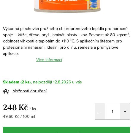
Výkonná plechovka pružného chloroprenového lepidla pro náročné 
spoje – kůže, dřevo, pryž, laminát, plasty i kov. Pevnost až 80 kg/cm², 
odolnost vlhkosti a teplotám do +110 °C. S aplikačním štětcem pro 
profesionální nanášení. Ideální pro dílnu, řemesla a průmyslové 
aplikace.
Více informací
Skladem
(2 ks)
12.8.2026
Možnosti doručení
248 Kč
/ ks
Měrná
49,60 Kč / 100 ml
cena: