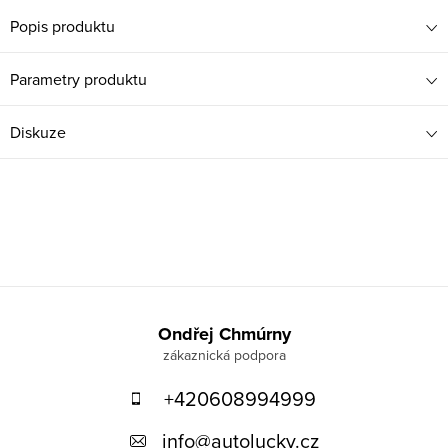
Popis produktu
Parametry produktu
Diskuze
Z
á
Ondřej Chmúrny
p
+420608994999
a
t
info
@
autolucky.cz