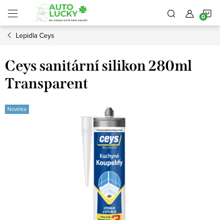
Přejít
N
na
obsah
Lepidla Ceys
K
Ceys sanitární silikon 280ml
Transparent
Novinka