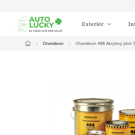
Přejít
na
obsah
Exteriér
In
Chamäleon
Chamäleon 488 Akrylový plnič 5
Domů