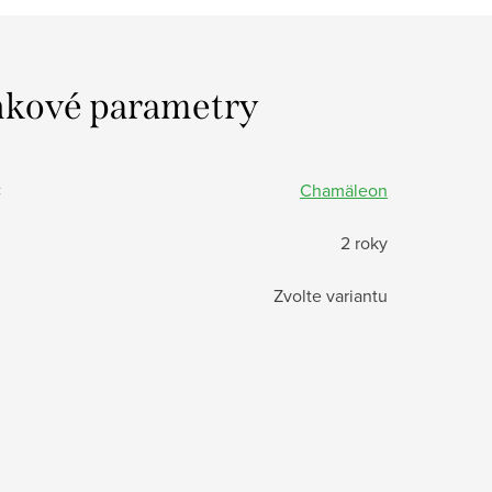
kové parametry
:
Chamäleon
2 roky
Zvolte variantu