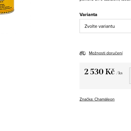
Varianta
Možnosti doručení
2 530 Kč
/ ks
Měrná
cena:
Značka:
Chamäleon