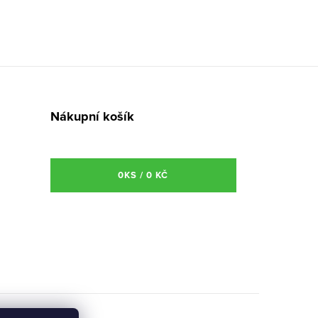
Nákupní košík
0
KS /
0 KČ