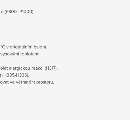
ré (P800–P1000).
.
°C v originálním balení.
vysokými teplotami.
lat alergickou reakci (H317),
t (H335-H336).
kovat ve větraném prostoru.