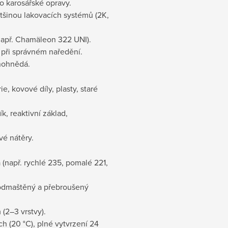
ro karosářské opravy.
ětšinou lakovacích systémů (2K,
např. Chamäleon 322 UNI).
při správném naředění.
enohnědá.
e, kovové díly, plasty, staré
k, reaktivní základ,
vé nátěry.
a (např. rychlé 235, pomalé 221,
ý, odmaštěný a přebroušený
(2–3 vrstvy).
h (20 °C), plné vytvrzení 24