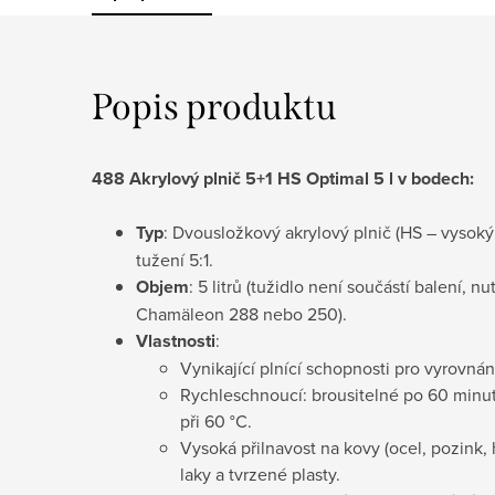
Popis produktu
488 Akrylový plnič 5+1 HS Optimal 5 l v bodech:
Typ
: Dvousložkový akrylový plnič (HS – vysok
tužení 5:1.
Objem
: 5 litrů (tužidlo není součástí balení, n
Chamäleon 288 nebo 250).
Vlastnosti
:
Vynikající plnící schopnosti pro vyrovnán
Rychleschnoucí: brousitelné po 60 minu
při 60 °C.
Vysoká přilnavost na kovy (ocel, pozink, h
laky a tvrzené plasty.