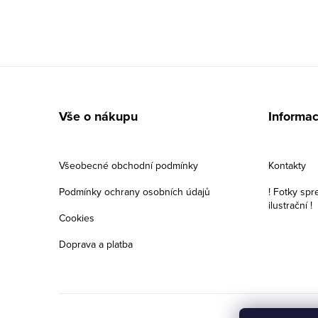
Z
á
Vše o nákupu
Informac
p
a
Všeobecné obchodní podmínky
Kontakty
t
Podmínky ochrany osobních údajů
! Fotky spr
ilustrační !
í
Cookies
Doprava a platba