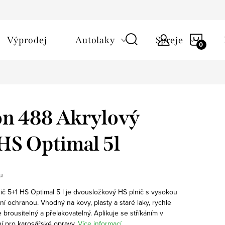
NÁKU
Výprodej
Autolaky
Spreje
KOŠÍ
n 488 Akrylový
 HS Optimal 5l
u
č 5+1 HS Optimal 5 l je dvousložkový HS plnič s vysokou
zní ochranou. Vhodný na kovy, plasty a staré laky, rychle
e brousitelný a přelakovatelný. Aplikuje se stříkáním v
ní pro karosářské opravy.
Více informací