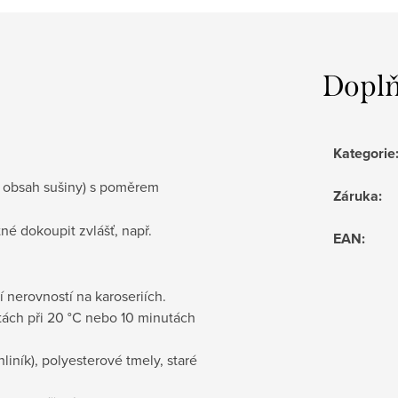
Doplň
Kategorie
ý obsah sušiny) s poměrem
Záruka
:
utné dokoupit zvlášť, např.
EAN
:
í nerovností na karoseriích.
tách při 20 °C nebo 10 minutách
liník), polyesterové tmely, staré