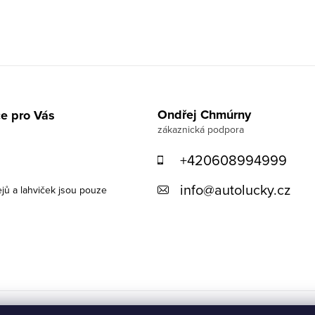
Ondřej Chmúrny
e pro Vás
+420608994999
info
@
autolucky.cz
ejů a lahviček jsou pouze