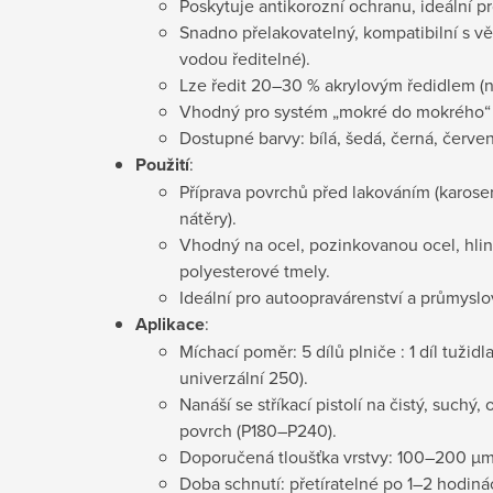
Poskytuje antikorozní ochranu, ideální p
Snadno přelakovatelný, kompatibilní s v
vodou ředitelné).
Lze ředit 20–30 % akrylovým ředidlem (
Vhodný pro systém „mokré do mokrého“ 
Dostupné barvy: bílá, šedá, černá, červ
Použití
:
Příprava povrchů před lakováním (karoseri
nátěry).
Vhodný na ocel, pozinkovanou ocel, hliní
polyesterové tmely.
Ideální pro autoopravárenství a průmyslo
Aplikace
:
Míchací poměr: 5 dílů plniče : 1 díl tužidl
univerzální 250).
Nanáší se stříkací pistolí na čistý, such
povrch (P180–P240).
Doporučená tloušťka vrstvy: 100–200 µm 
Doba schnutí: přetíratelné po 1–2 hodinác