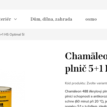
teriér
Dům, dílna, zahrada
osmo
+1 HS Optimal 5l
Chamäleo
plnič 5+1
Kód produktu:
Zvolte variant
Chamäleon 488 Akrylový plni
plnící schopností a antikoro
schne (60 minut při 20 °C), j
poměru 5:1 s tužidlem, ideál