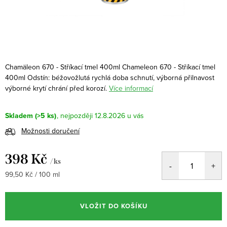
Chamäleon 670 - Stříkací tmel 400ml Chameleon 670 - Stříkací tmel
400ml Odstín: béžovožlutá rychlá doba schnutí, výborná přilnavost
výborné krytí chrání před korozí.
Více informací
Skladem
(>5 ks)
12.8.2026
Možnosti doručení
398 Kč
/ ks
Měrná
99,50 Kč / 100 ml
cena:
VLOŽIT DO KOŠÍKU