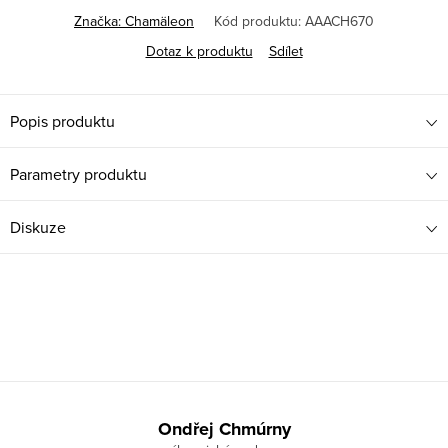
Značka:
Chamäleon
Kód produktu:
AAACH670
Dotaz k produktu
Sdílet
Popis produktu
Parametry produktu
Diskuze
Z
á
Ondřej Chmúrny