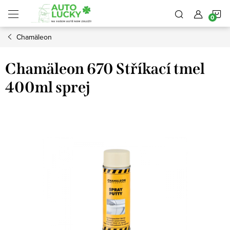
Přejít
N
na
obsah
Chamäleon
K
Chamäleon 670 Stříkací tmel
400ml sprej