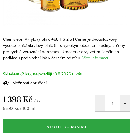
Chamäleon Akrylový plnič 488 HS 2,5 l Černá je dvousložkový
vysoce plnící akrylový plnič 5:1 s vysokým obsahem sušiny, určený
pro rychlé vyrovnání nerovností karoserie a vytvoření ideálního
podkladu pod vrchní lak v černém odstínu.
Více informací
Skladem
(2 ks)
13.8.2026
Možnosti doručení
1 398 Kč
/ ks
Měrná
55,92 Kč / 100 ml
cena:
VLOŽIT DO KOŠÍKU