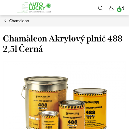
Přejít
N
na
obsah
Chamäleon
K
Chamäleon Akrylový plnič 488
2,5l Černá