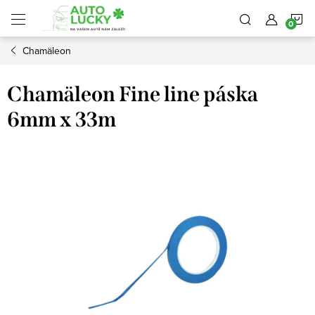
Přejít
N
na
obsah
Chamäleon
K
Chamäleon Fine line páska
6mm x 33m