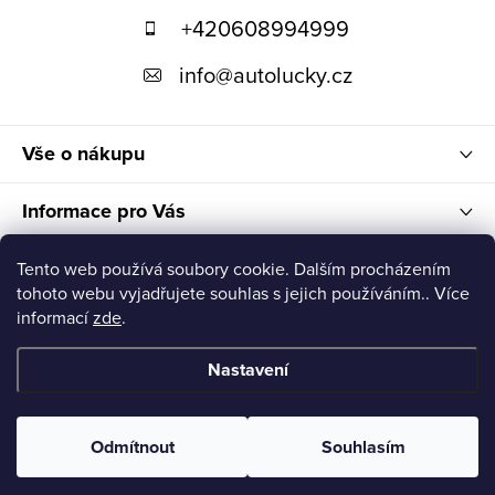
+420608994999
a
t
info
@
autolucky.cz
í
Vše o nákupu
Informace pro Vás
Nákupní košík
Tento web používá soubory cookie. Dalším procházením
tohoto webu vyjadřujete souhlas s jejich používáním.. Více
informací
zde
.
Nastavení
Copyright 2026
Autolucky
. Všechna práva vyhrazena.
Odmítnout
Souhlasím
Vytvořil Shoptet