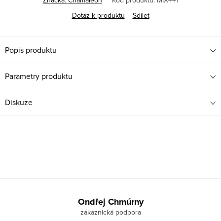
Značka:
Chamäleon
Kód produktu:
MIX441
Dotaz k produktu
Sdílet
Popis produktu
Parametry produktu
Diskuze
Z
á
Ondřej Chmúrny
p