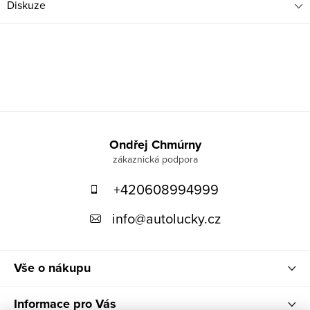
Diskuze
Z
á
Ondřej Chmúrny
p
+420608994999
a
t
info
@
autolucky.cz
í
Vše o nákupu
Informace pro Vás