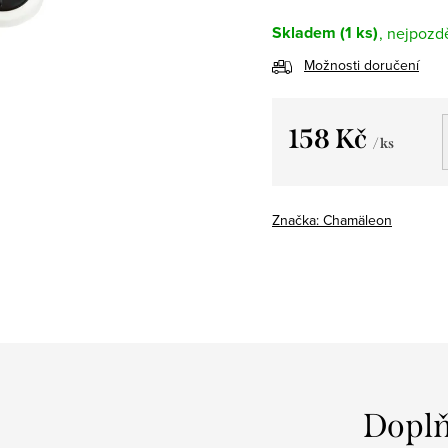
Skladem
(1 ks)
Možnosti doručení
158 Kč
/ ks
Měrná
cena:
Značka:
Chamäleon
Doplň