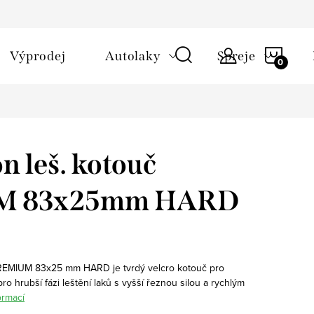
NÁKU
Výprodej
Autolaky
Spreje
KOŠÍ
 leš. kotouč
M 83x25mm HARD
PREMIUM 83x25 mm HARD je tvrdý velcro kotouč pro
 pro hrubší fázi leštění laků s vyšší řeznou silou a rychlým
ormací