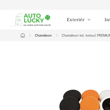
Přejít
na
obsah
Exteriér
In
Chamäleon
Chamäleon leš. kotouč PREM
Domů