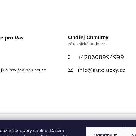
Ondřej Chmúrny
e pro Vás
+420608994999
info
@
autolucky.cz
ejů a lahviček jsou pouze
oužívá soubory cookie. Dalším
Odmítnout
S