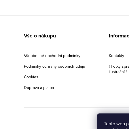
Z
á
Vše o nákupu
Informac
p
a
Všeobecné obchodní podmínky
Kontakty
t
Podmínky ochrany osobních údajů
! Fotky spr
ilustrační !
í
Cookies
Doprava a platba
Tento web p