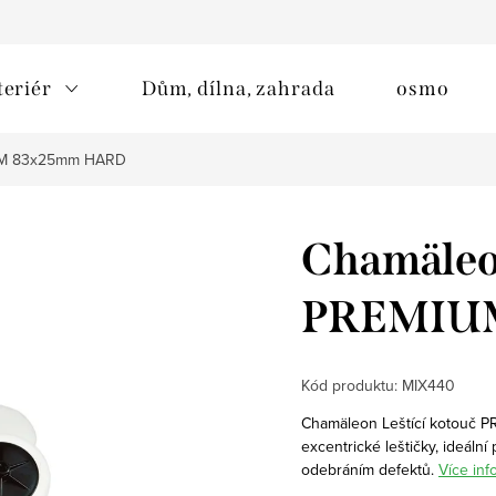
teriér
Dům, dílna, zahrada
osmo
IUM 83x25mm HARD
Chamäleon
PREMIU
Kód produktu:
MIX440
Chamäleon Leštící kotouč 
excentrické leštičky, ideální
odebráním defektů.
Více inf