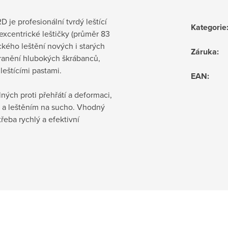
e profesionální tvrdý leštící
Kategorie
xcentrické leštičky (průměr 83
kého leštění nových i starých
Záruka
:
stranění hlubokých škrábanců,
eštícími pastami.
EAN
:
ných proti přehřátí a deformaci,
i a leštěním na sucho. Vhodný
třeba rychlý a efektivní