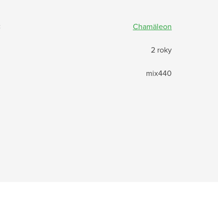
:
Chamäleon
2 roky
mix440