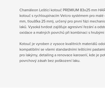
Chamäleon Leštící kotouč PREMIUM 83x25 mm HARD j
kotouč s rychloupínacím Velcro systémem pro malé e
mm, tloušťka 25 mm), určený pro první fázi mechanic
laků. Vysoká tvrdost zajišťuje agresivní řezání a od
oxidace a matných povrchů při kombinaci s hrubými l
Kotouč je vyroben z vysoce kvalitních materiálů odol
kompatibilní se všemi standardními leštícími pastam
pro lakýrny, detailing a renovace karoserií, kde je po
povrchový zásah bez poškození laku.