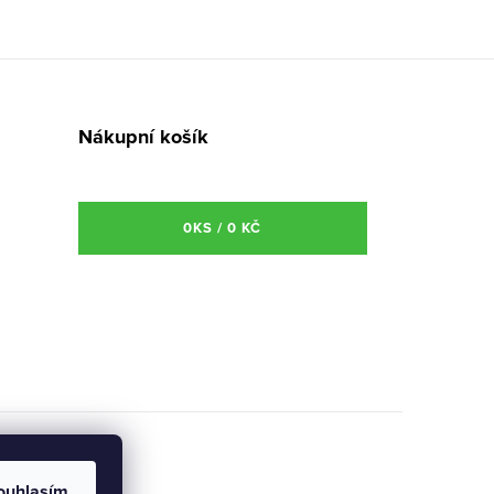
Nákupní košík
0
KS /
0 KČ
ouhlasím