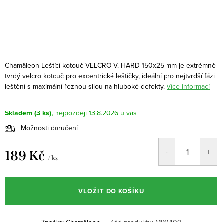
Chamäleon Leštící kotouč VELCRO V. HARD 150x25 mm je extrémně
tvrdý velcro kotouč pro excentrické leštičky, ideální pro nejtvrdší fázi
leštění s maximální řeznou silou na hluboké defekty.
Více informací
Skladem
(3 ks)
13.8.2026
Možnosti doručení
189 Kč
/ ks
Měrná
cena:
VLOŽIT DO KOŠÍKU