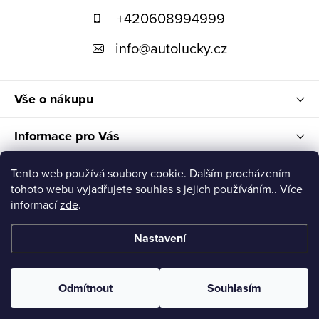
+420608994999
a
t
info
@
autolucky.cz
í
Vše o nákupu
Informace pro Vás
Nákupní košík
Tento web používá soubory cookie. Dalším procházením
tohoto webu vyjadřujete souhlas s jejich používáním.. Více
informací
zde
.
Nastavení
Copyright 2026
Autolucky
. Všechna práva vyhrazena.
Odmítnout
Souhlasím
Vytvořil Shoptet