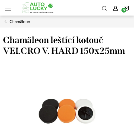
Přejít
N
na
obsah
Chamäleon
K
Chamäleon leštící kotouč
VELCRO V. HARD 150x25mm