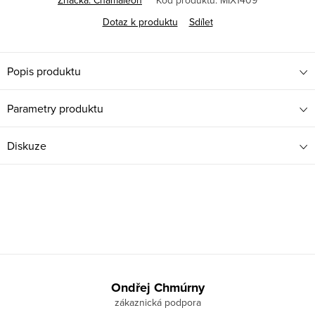
Značka:
Chamäleon
Kód produktu:
MIX1409
Dotaz k produktu
Sdílet
Popis produktu
Parametry produktu
Diskuze
Z
á
Ondřej Chmúrny
p