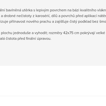
í bavlněná utěrka s lepivým povrchem na bázi kvalitního vlákna (
a drobné nečistoty z karosérií, dílů a povrchů před aplikací nátě
izuje přilnavost nového prachu a zajišťuje čistý podklad bez šm
t plochu jednoduše a vyhodit; rozměry 42x75 cm pokrývají velké p
alá čistota před finální úpravou.