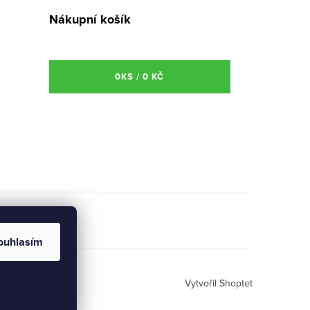
Nákupní košík
0
KS /
0 KČ
ouhlasím
Vytvořil Shoptet