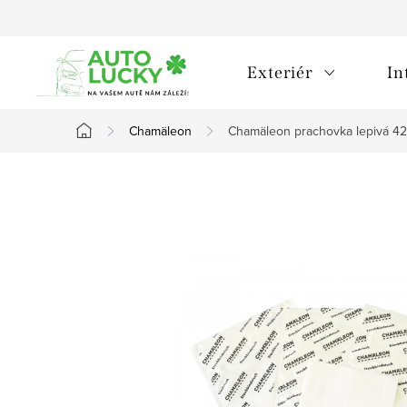
Přejít
na
obsah
Exteriér
In
Chamäleon
Chamäleon prachovka lepivá 4
Domů