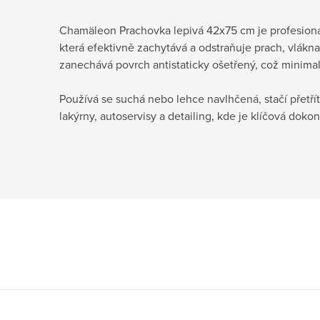
Chamäleon Prachovka lepivá 42x75 cm je profesionáln
která efektivně zachytává a odstraňuje prach, vlákna 
zanechává povrch antistaticky ošetřený, což minimal
Používá se suchá nebo lehce navlhčená, stačí přetří
lakýrny, autoservisy a detailing, kde je klíčová dokon
Z