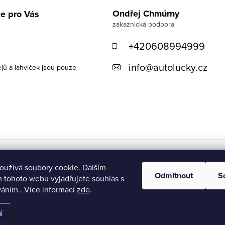
Ondřej Chmúrny
e pro Vás
+420608994999
info
@
autolucky.cz
ejů a lahviček jsou pouze
oužívá soubory cookie. Dalším
Odmítnout
S
 tohoto webu vyjadřujete souhlas s
váním.. Více informací
zde
.
í