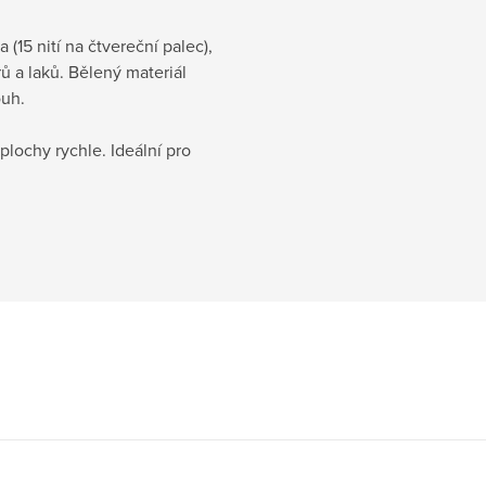
15 nití na čtvereční palec),
rů a laků. Bělený materiál
ouh.
lochy rychle. Ideální pro