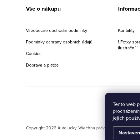
á
Vše o nákupu
Informac
p
a
Všeobecné obchodní podmínky
Kontakty
t
Podmínky ochrany osobních údajů
! Fotky spr
ilustrační !
í
Cookies
Doprava a platba
Tento web p
procházením
jejich použí
Copyright 2026
Autolucky
. Všechna práva vyhrazena.
Nastaven