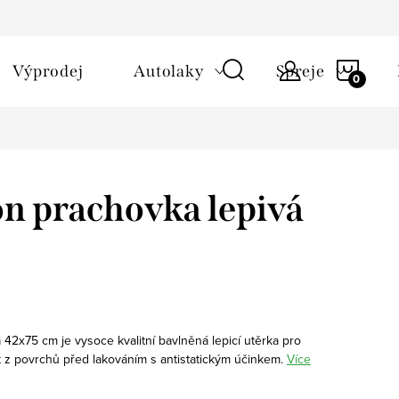
NÁKU
Výprodej
Autolaky
Spreje
KOŠÍ
n prachovka lepivá
42x75 cm je vysoce kvalitní bavlněná lepicí utěrka pro
t z povrchů před lakováním s antistatickým účinkem.
Více