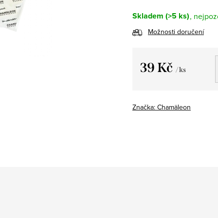
Skladem
(>5 ks)
Možnosti doručení
39 Kč
/ ks
Měrná
cena:
Značka:
Chamäleon