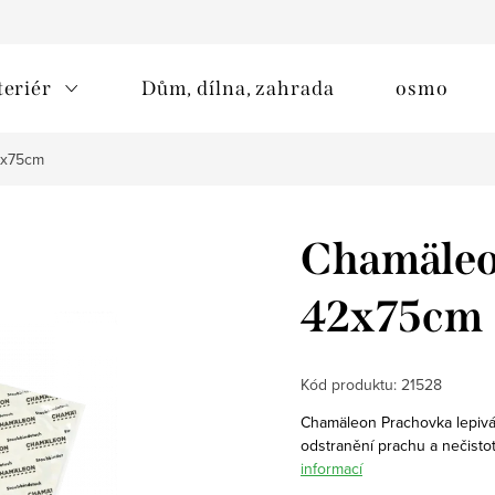
teriér
Dům, dílna, zahrada
osmo
2x75cm
Chamäleo
42x75cm
Kód produktu:
21528
Chamäleon Prachovka lepivá 
odstranění prachu a nečisto
informací