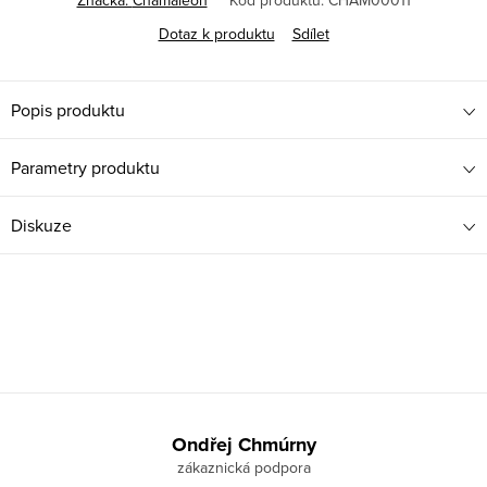
Značka:
Chamäleon
Kód produktu:
CHAM00011
Dotaz k produktu
Sdílet
Popis produktu
Parametry produktu
Diskuze
Z
á
Ondřej Chmúrny
p