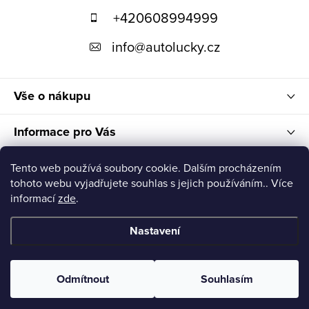
+420608994999
a
t
info
@
autolucky.cz
í
Vše o nákupu
Informace pro Vás
Nákupní košík
Tento web používá soubory cookie. Dalším procházením
tohoto webu vyjadřujete souhlas s jejich používáním.. Více
informací
zde
.
Nastavení
Copyright 2026
Autolucky
. Všechna práva vyhrazena.
Odmítnout
Souhlasím
Vytvořil Shoptet