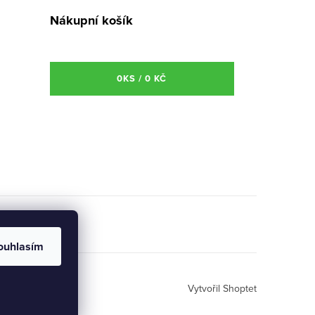
Nákupní košík
0
KS /
0 KČ
ouhlasím
Vytvořil Shoptet