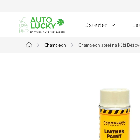
Přejít
na
obsah
Exteriér
In
Chamäleon
Chamäleon sprej na kůži Béžo
Domů