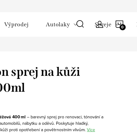
NÁKU
Výprodej
Autolaky
Spreje
KOŠÍ
 sprej na kůži
00ml
éžová 400 ml
– barevný sprej pro renovaci, tónování a
utomobilů, nábytku a oděvů. Poskytuje hladký,
kůži proti opotřebení a povětrnostním vlivům.
Více