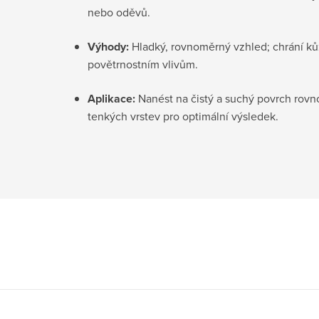
nebo oděvů.
Výhody:
Hladký, rovnoměrný vzhled; chrání kůž
povětrnostním vlivům.
Aplikace:
Nanést na čistý a suchý povrch rovn
tenkých vrstev pro optimální výsledek.
Z