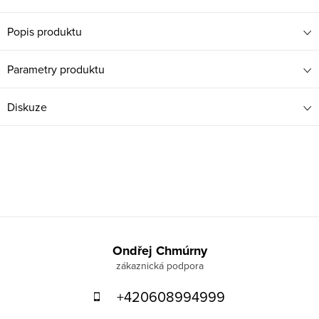
Popis produktu
Parametry produktu
Diskuze
Z
á
Ondřej Chmúrny
p
+420608994999
a