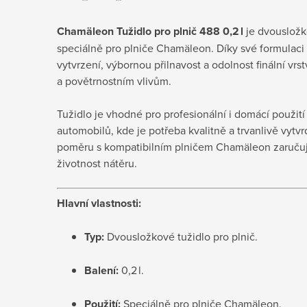
Chamäleon Tužidlo pro plnič 488 0,2 l
je dvousložk
speciálně pro plniče Chamäleon. Díky své formulaci z
vytvrzení, výbornou přilnavost a odolnost finální vrs
a povětrnostním vlivům.
Tužidlo je vhodné pro profesionální i domácí použití
automobilů, kde je potřeba kvalitně a trvanlivě vytvr
poměru s kompatibilním plničem Chamäleon zaručuj
životnost nátěru.
Hlavní vlastnosti:
Typ:
Dvousložkové tužidlo pro plnič.
Balení:
0,2 l.
Použití:
Speciálně pro plniče Chamäleon.