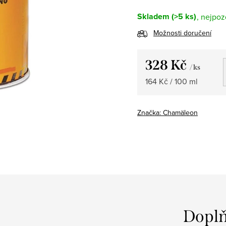
Skladem
(>5 ks)
Možnosti doručení
328 Kč
/ ks
Měrná
164 Kč / 100 ml
cena:
Značka:
Chamäleon
Doplň