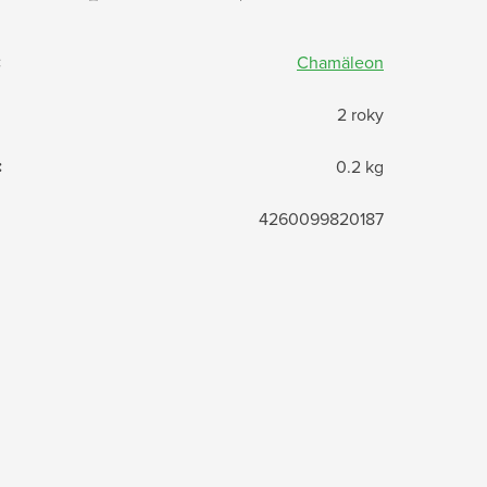
:
Chamäleon
2 roky
:
0.2 kg
4260099820187