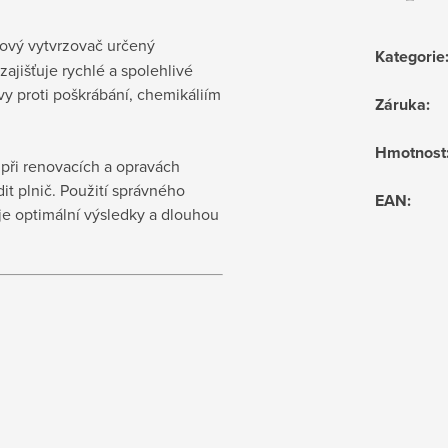
ový vytvrzovač určený
Kategorie
ajišťuje rychlé a spolehlivé
tvy proti poškrábání, chemikáliím
Záruka
:
Hmotnost
 při renovacích a opravách
dit plnič. Použití správného
EAN
:
e optimální výsledky a dlouhou