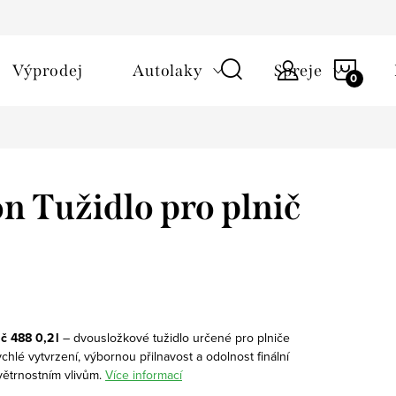
NÁKU
Výprodej
Autolaky
Spreje
KOŠÍ
 Tužidlo pro plnič
č 488 0,2 l
– dvousložkové tužidlo určené pro plniče
chlé vytvrzení, výbornou přilnavost a odolnost finální
větrnostním vlivům.
Více informací