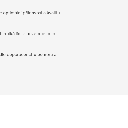
e optimální přilnavost a kvalitu
chemikáliím a povětrnostním
odle doporučeného poměru a