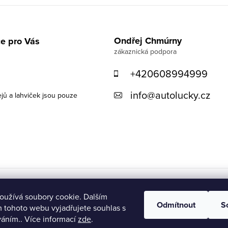
Ondřej Chmúrny
e pro Vás
+420608994999
info
@
autolucky.cz
ejů a lahviček jsou pouze
oužívá soubory cookie. Dalším
Odmítnout
S
 tohoto webu vyjadřujete souhlas s
váním.. Více informací
zde
.