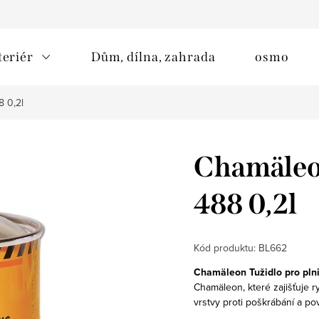
teriér
Dům, dílna, zahrada
osmo
8 0,2l
Chamäleon
488 0,2l
Kód produktu:
BL662
Chamäleon Tužidlo pro plni
Chamäleon, které zajišťuje ry
vrstvy proti poškrábání a po