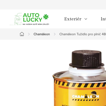
Přejít
na
obsah
Exteriér
In
Chamäleon
Chamäleon Tužidlo pro plnič 48
Domů