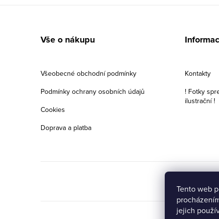
Z
á
Vše o nákupu
Informac
p
a
Všeobecné obchodní podmínky
Kontakty
t
Podmínky ochrany osobních údajů
! Fotky spr
ilustrační !
í
Cookies
Doprava a platba
Tento web p
procházením
jejich použí