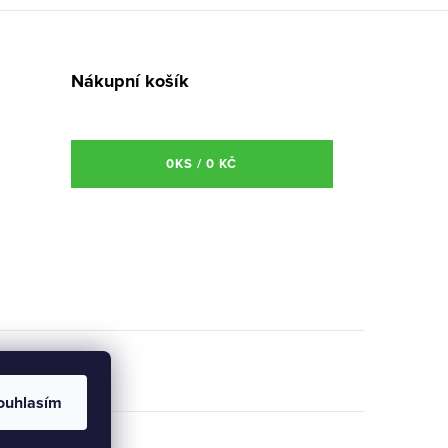
Nákupní košík
0
KS /
0 KČ
ouhlasím