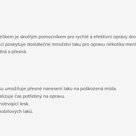
tečkem je skvělým pomocníkem pro rychlé a efektivní opravy dr
cl poskytuje dostatečné množství laku pro opravu několika menš
dná a přesná.
čku umožňuje přesné nanesení laku na poškozená místa.
alizuje čas potřebný na opravu.
otrvající lesk.
obilových laků.