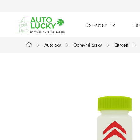
Přejít
na
obsah
Exteriér
In
Autolaky
Opravné tužky
Citroen
Domů