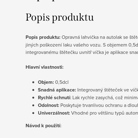
Popis produktu
Popis produktu:
Opravná lahvička na autolak se ště
jiných poškození laku vašeho vozu. S objemem 0,5d
integrovanému štětečku uvnitř víčka je aplikace sna
Hlavní vlastnosti:
Objem:
0,5dcl
Snadná aplikace:
Integrovaný štěteček ve ví
Rychlé schnutí:
Lak rychle zasychá, což minim
Odolnost:
Poskytuje trvanlivou ochranu a dlouh
Univerzálnost:
Vhodné pro většinu typů autom
Návod k použití: