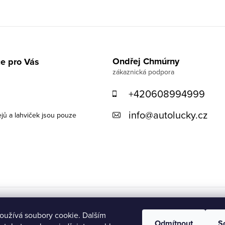
Ondřej Chmúrny
e pro Vás
+420608994999
info
@
autolucky.cz
ejů a lahviček jsou pouze
oužívá soubory cookie. Dalším
Odmítnout
S