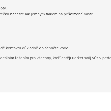
oty.
ětečku naneste lak jemným tlakem na poškozené místo.
padě kontaktu důkladně opláchněte vodou.
deálním řešením pro všechny, kteří chtějí udržet svůj vůz v perf