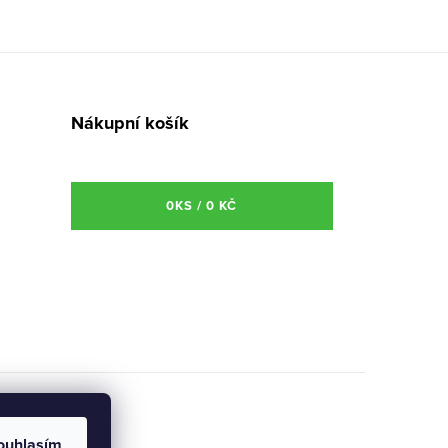
Nákupní košík
0
KS /
0 KČ
ouhlasím