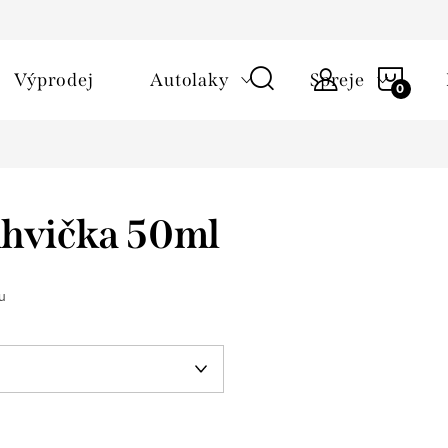
NÁKU
Výprodej
Autolaky
Spreje
KOŠÍ
ahvička 50ml
u