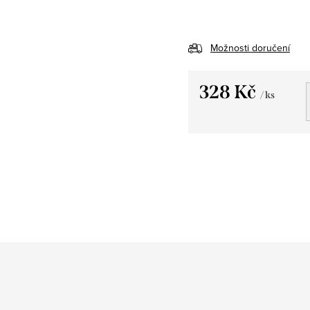
Možnosti doručení
328 Kč
/ ks
Měrná
cena: