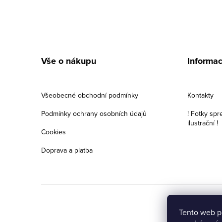
Z
á
Vše o nákupu
Informac
p
a
Všeobecné obchodní podmínky
Kontakty
t
Podmínky ochrany osobních údajů
! Fotky spr
ilustrační !
í
Cookies
Doprava a platba
Tento web p