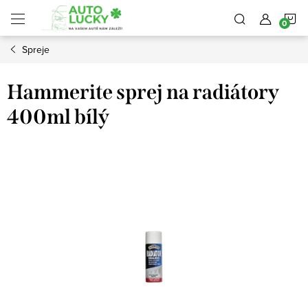
Přejít
N
na
obsah
Spreje
K
Hammerite sprej na radiátory
400ml bílý