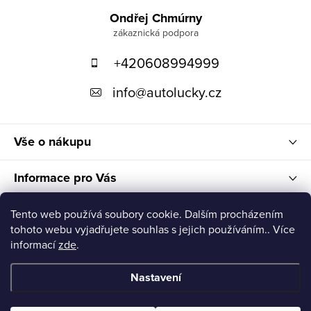
á
Ondřej Chmúrny
p
+420608994999
a
t
info
@
autolucky.cz
í
Vše o nákupu
Informace pro Vás
Nákupní košík
Tento web používá soubory cookie. Dalším procházením
tohoto webu vyjadřujete souhlas s jejich používáním.. Více
informací
zde
.
Nastavení
Copyright 2026
Autolucky
. Všechna práva vyhrazena.