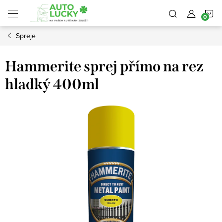
Přejít
N
na
obsah
Spreje
K
Hammerite sprej přímo na rez
hladký 400ml