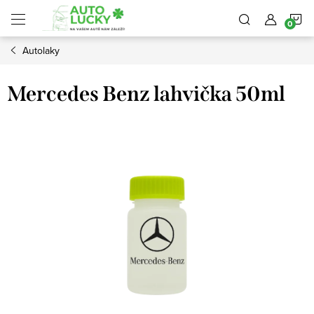
Přejít
N
na
obsah
Autolaky
K
Mercedes Benz lahvička 50ml