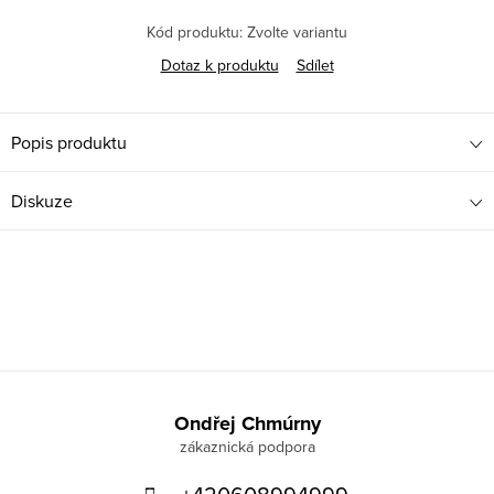
Kód produktu:
Zvolte variantu
Dotaz k produktu
Sdílet
Popis produktu
Diskuze
Z
á
Ondřej Chmúrny
p