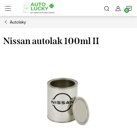
Přejít
N
na
obsah
Autolaky
K
Nissan autolak 100ml II