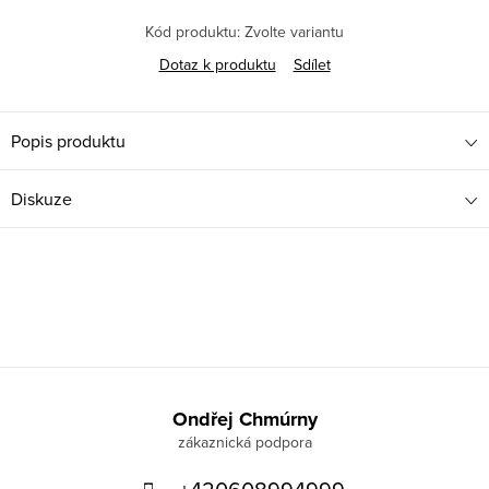
Kód produktu:
Zvolte variantu
Dotaz k produktu
Sdílet
Popis produktu
Diskuze
Z
á
Ondřej Chmúrny
p