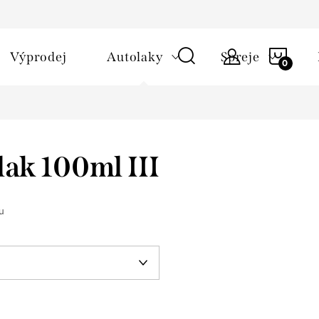
NÁKU
Výprodej
Autolaky
Spreje
KOŠÍ
lak 100ml III
u