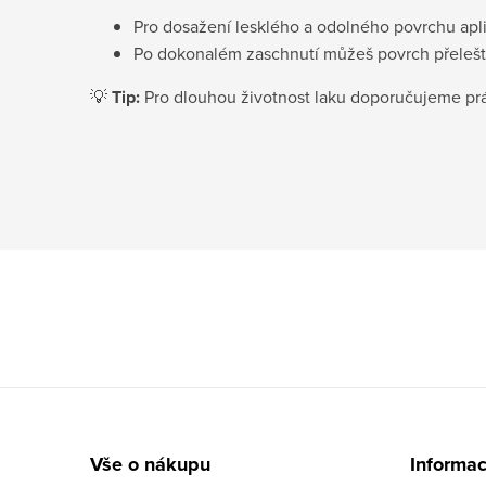
Pro dosažení lesklého a odolného povrchu apl
Po dokonalém zaschnutí můžeš povrch přeleštit
💡
Tip:
Pro dlouhou životnost laku doporučujeme prác
Z
á
Vše o nákupu
Informac