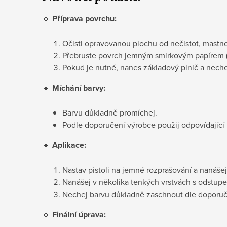
🔹
Příprava povrchu:
Očisti opravovanou plochu od nečistot, mastnot
Přebruste povrch jemným smirkovým papírem 
Pokud je nutné, nanes základový plnič a nech
🔹
Míchání barvy:
Barvu důkladně promíchej.
Podle doporučení výrobce použij odpovídající ř
🔹
Aplikace:
Nastav pistoli na jemné rozprašování a nanáše
Nanášej v několika tenkých vrstvách s odstupe
Nechej barvu důkladně zaschnout dle doporuče
🔹
Finální úprava: