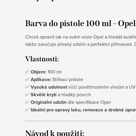
Barva do pistole 100 ml – Opel
Chceš opravit lak na svém voze Opel a hledáš kvalitn
takže zaručuje přesný odstín a perfektní přilnavost
Vlastnosti:
✅
Objem:
100 ml
✅
Aplikace:
Stříkací pistole
✅
Vysoká odolnost
vůči povětrnostním vlivům a UV
✅
Skvělé krytí
a hladký povrch
✅
Originální odstín
dle specifikace Opel
✅
Ideální pro opravy laku, renovace a drobné úpra
Návod k použití: