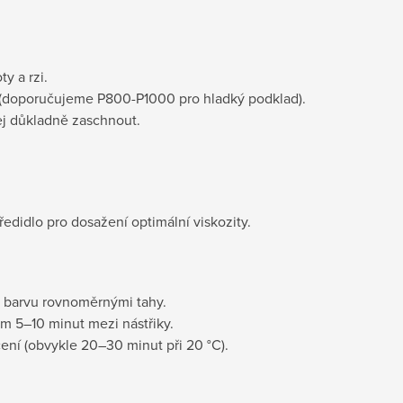
y a rzi.
(doporučujeme P800-P1000 pro hladký podklad).
ej důkladně zaschnout.
edidlo pro dosažení optimální viskozity.
j barvu rovnoměrnými tahy.
m 5–10 minut mezi nástřiky.
ní (obvykle 20–30 minut při 20 °C).