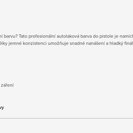
í barvu? Tato profesionální autolaková barva do pistole je namíc
. Díky jemné konzistenci umožňuje snadné nanášení a hladký finál
 záření
vy