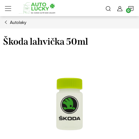
Přejít
N
na
obsah
Autolaky
K
Škoda lahvička 50ml