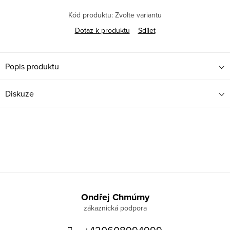
Kód produktu:
Zvolte variantu
Dotaz k produktu
Sdílet
Popis produktu
Diskuze
Z
á
Ondřej Chmúrny
p