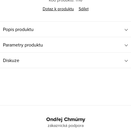
Kód produktu:
1116
Dotaz k produktu
Sdílet
Popis produktu
Parametry produktu
Diskuze
Z
á
Ondřej Chmúrny
p