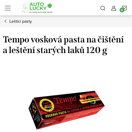
Přejít
N
na
obsah
Leštící pasty
K
Tempo vosková pasta na čištění
a leštění starých laků 120 g