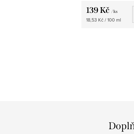
139 Kč
/ ks
Měrná
18,53 Kč / 100 ml
cena:
Doplň