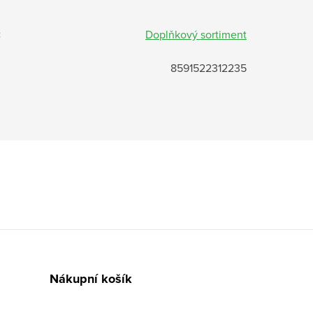
:
Doplňkový sortiment
8591522312235
Nákupní košík