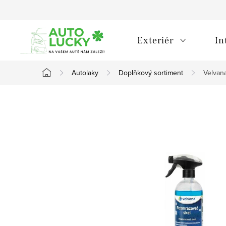
Přejít
na
obsah
Exteriér
In
Autolaky
Doplňkový sortiment
Velvan
Domů