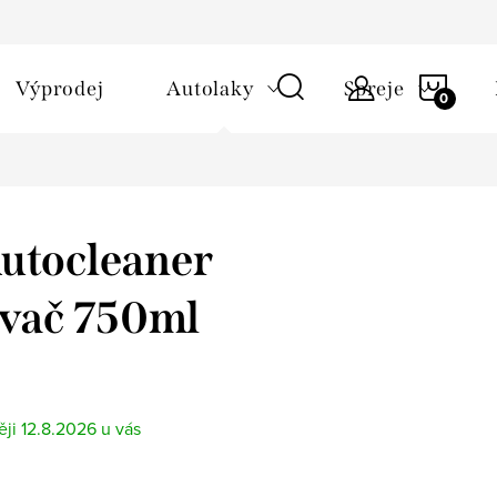
NÁKU
Výprodej
Autolaky
Spreje
KOŠÍ
utocleaner
vač 750ml
12.8.2026