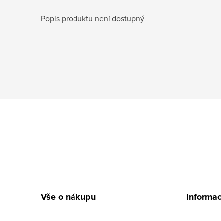
Popis produktu není dostupný
Z
á
Vše o nákupu
Informac
p