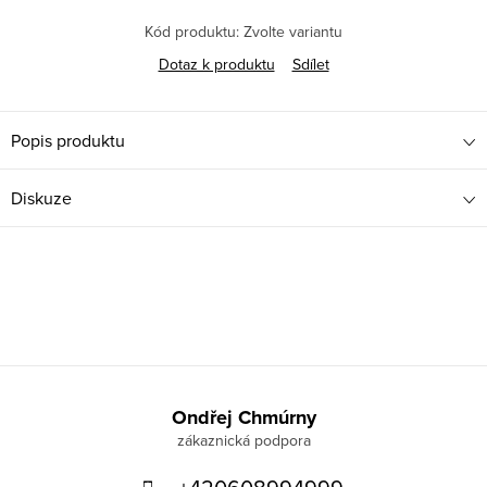
Kód produktu:
Zvolte variantu
Dotaz k produktu
Sdílet
Popis produktu
Diskuze
Z
á
Ondřej Chmúrny
p