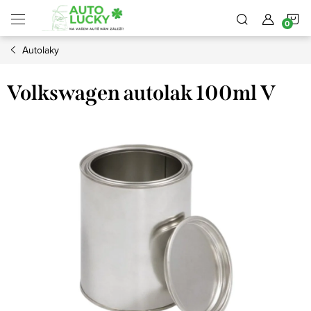
Přejít
N
na
obsah
Autolaky
K
Volkswagen autolak 100ml V