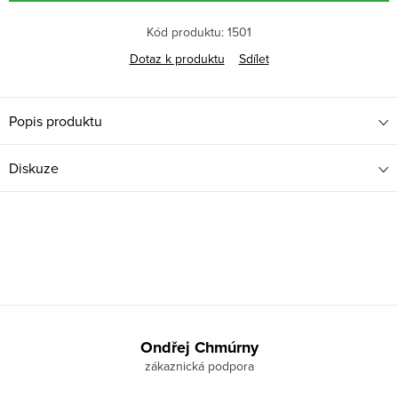
Kód produktu:
1501
Dotaz k produktu
Sdílet
Popis produktu
Diskuze
Z
á
Ondřej Chmúrny
p