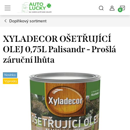
Přejít
N
na
obsah
Doplňkový sortiment
K
XYLADECOR OŠETŘUJÍCÍ
OLEJ 0,75L Palisandr - Prošlá
záruční lhůta
Novinka
Výprodej